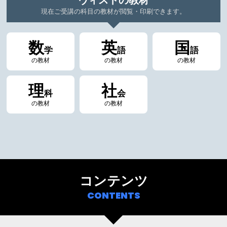
ヴィストの教材
現在ご受講の科目の教材が閲覧・印刷できます。
数
英
国
学
語
語
の教材
の教材
の教材
理
社
科
会
の教材
の教材
コンテンツ
CONTENTS