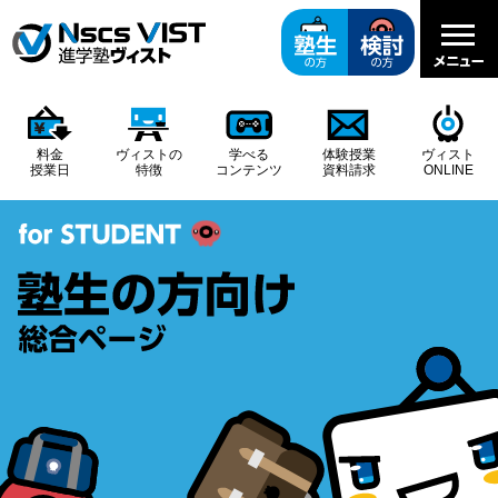
料金
ヴィストの
学べる
体験授業
ヴィスト
授業日
特徴
コンテンツ
資料請求
ONLINE
料金と授業
ご検討の方向け
学べるコンテンツ
お申込み
塾生向けサイト
PRICE
ADMISSION
CONTENTS of STUDY
APPLICATION
for VIST STUDENT
&
COURSE
当塾をご検討の方は、まずはご覧ください。
塾生の方のみご利用いただけます。
体験授業
小学生
英語・理科・社会の
のお申込み
の料金と授業
四択クイズ
メイン
総合ページ
ページ
特徴の
こちらから体験授業にお申込み頂けます。
基礎学
１教科から受講でき、授業形式も
ヴィストの人気コンテンツで、英単語や理
塾生の方向けの学習サポートサイトです。
ヴィストをご検討の方向けに、当塾の授業
ぜひ一度ヴィストの授業にご参加してみて
習
集団授業
個別授業
・
・
からお選び
科・社会の用語やキーワードがたのしく学
定期テストの過去問・対策、入試情報、入
やスタッフ、学習環境、ご料金などの特徴
ください。
べる４択ゲームです。
頂けます。
試の過去問、学習情報などご覧いただけま
をわかりやすくまとめました。
す。
3,300
円/月～
（税込
3,630
円/月～）
資料請求
のお申込み
四字熟語
スマホで