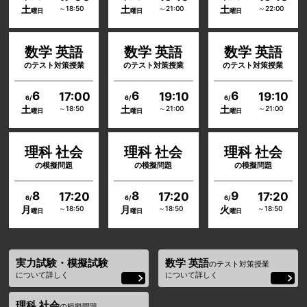
土
土
土
～18:50
～21:00
～22:00
曜日
曜日
曜日
数学 英語
数学 英語
数学 英語
のテスト対策授業
のテスト対策授業
のテスト対策授業
時事問題
テスト対策
指南所
対策
6
6
6
17:00
19:10
19:10
6/
6/
6/
土
土
土
～18:50
～21:00
～21:00
最新のニュースを中心に時
曜日
曜日
定期テスト対策のための学
曜日
事問題対策になる情報をお
習すべきポイントや確認問
伝えします。試験前には確
題、勉強方法について掲載
理科 社会
認しましょう。
理科 社会
しています。
理科 社会
の模擬問題
の模擬問題
の模擬問題
8
8
9
17:20
17:20
17:20
6/
6/
6/
月
月
火
～18:50
～18:50
～18:50
入試情報
曜日
曜日
曜日
INFORMATION of EXAM
高校入試
実力試験・模擬試験
数学 英語
のテスト対策授業
情報
について詳しく
について詳しく
最新の偏差値や倍率、学校の特徴など千葉
県の高校を中心に最新の入試情報を掲載し
理科 社会
の模擬問題