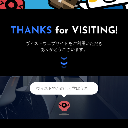
その他
ご希望の学年の授業日のご案内やパンフレ
単語カード形式とクイズでたのしく四字熟
ご登録
中学生
ットなどをお送りします。お気軽にお申し
の料金と授業
OTHERS
語が学べます。応用編もあります。
込みください。
REGISTER
集団授
１教科から受講でき、授業形式も
業
個別授業
集団＋個別授業
・
・
から
登録・変更
名著の
THANKS
ヴィストONLINEの
for VISITING!
お選び頂けます。
サウンドノベル
お問合せ
塾生の方はこちらからヴィストONLINEへの登録と
6,100
円/月～
ヴィストの
芥川龍之介や宮沢賢治などの歴史に残る名
入試情報
（税込 6,710円/月～）
変更が行えます。
CONTACT
ヴィストウェブサイトをご利用いただき
テスト
書籍
著が、音と映像のついたサウンドノベルと
ありがとうございます。
してプレイできます。
次につなげるためのヴィス
入試を成功させる要である
高校生
ト独自のテストを年に数回
受験情報や学校情報をまと
の料金と授業
実施しております。
めたオリジナル書籍を発行
各教科のページ
してます。
個別授
１教科から受講でき、授業形式も
SUBJECT
LINE
ウェブ
業
単科講座
・
からお選び頂けます。
受講いただいている教科の教材の閲覧と印刷ができます。
からお問合せ
からお問合せ
7,600
円/月～
ヴィストの公式LINEからも
ご質問などお気軽にお問合
（税込 8,360円/月～）
スマホで
スマホで
ヴィストでたのしく学ぼうネ！
百人一首
英単語
お問合せできます。
せください。
特徴
上の句・下の句・訳をそれ
スマホで覚えやすいカード
FEATURES
ぞれ単語カード形式で収録
形式の英単語学習。英検の
数学
英語
国語
割引
し、決まり字も学べます。
勉強や受験勉強にも活用で
きます。
DISCOUNT