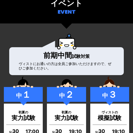
イベント
電話
アクセス
授業料のみ
の料金（諸経費無料）
他塾様との
ヴィストの
マップ
をかける
EVENT
費用比較
理念
特徴
ヴィストでは入塾金・維持費・教材費・テスト費
と
スマホではこのボタンから
当塾の所在地をご覧いただ
などの授業料以外の諸費用はかかりません。
理科
社会
電話できます。
けます。
ヴィストと他塾様との１年
当塾の理念を中心に、ヴィ
間での総支払額でのご料金
ストの学習環境やオリジナ
教材
ヴィストの
理科実験
比較を掲載しました。
ル教材、受験指導などの特
ダウンロード
色をご説明いたします。
兄弟
割引（授業料25%引き）
ヴィストで過去に製作され
ヴィストで行われた理科実
た教材が自由にダウンロー
験の様子を手順なども交え
ご兄弟が同時にご在籍の際は、ご兄弟ともに授業
前期中間
ドできます。
料が25％の割引きになります。
ながら掲載しています。
試験対策
ヴィストにお通いの方は全員ご参加いただけますので、ぜ
ひご参加ください。
転塾
ヴィストの
ヴィストの
割引
合格実績
風景
テスト対策
転塾の際、他塾でのお支払い済の月が１カ月分無
料になります。
１
２
３
TEST PREPARATION
当塾の進路指導の方針と、
当塾の教室や教材などを写
中
中
中
合格実績や進学割合、進路
真を中心に掲載していま
先の特徴などを掲載してま
す。ヴィストの雰囲気を少
対策教材
テスト
す。
しでも感じて頂ければ幸い
初夏の
初夏の
ヴィストの
初月
です。
割引
中学校の定期試験の頻出問題を中心に、基
実力試験
実力試験
模擬試験
礎から応用問題までをプリント教材として
ご入塾いただいた月の授業料を、１科目につき
3,000円引きします。
掲載しています。
30
30
30
17:00
19:10
19:10
5/
5/
5/